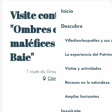
Inicio
Visite contée
"Ombres et
Descubra
maléfices de la
Villedieu-les-poêles y sus
Baie"
La experiencia del Patrim
Visitas y actividades
1 route du Grouin du Sud, Vains
Cómo llegar
Recesos en la naturaleza
Ampliar horizontes
Inspírate