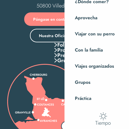
¿Dónde comer?
50800 Villedieu-les-Poêles
Aprovecha
Póngase en contacto con nosotros
Viajar con su perro
Nuestra Oficina de Turismo
Folletos
Pros
Con la familia
Press
Grupos
Viajes organizados
Grupos
Práctica
Tiempo