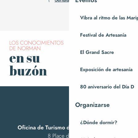
Eventos
Vibra al ritmo de las Mar
Festival de Artesanía
LOS CONOCIMIENTOS
DE NORMAN
El Grand Sacre
en su
Suscríbase a
nuestro boletín
buzón
Exposición de artesanía
80 aniversario del Día D
Organizarse
¿Dónde dormir?
Oficina de Turismo de Villedieu Intercom
8 Place des Costils