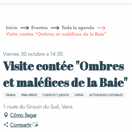
Aller
au
contenu
principal
Inicio
Eventos
Toda la agenda
Visite contée "Ombres et maléfices de la Baie"
Viernes 30 octubre a 14:30
Visite contée "Ombres
et maléfices de la Baie"
FAMILIA
PARA NIÑOS
CUENTOS Y JUEGOS
VISITAS
ACTIVIDADES CULTURALES
1 route du Grouin du Sud, Vains
Cómo llegar
Ajouter aux favoris
Compartir