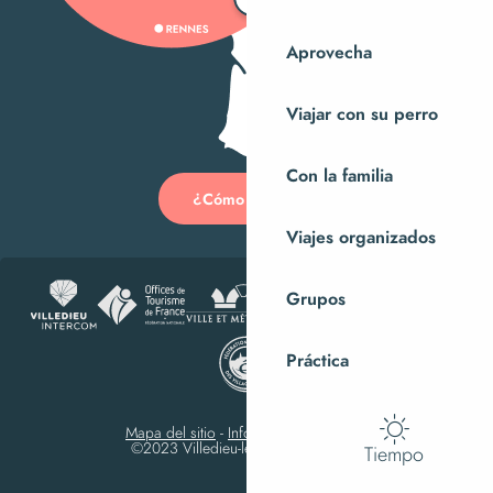
Aprovecha
Viajar con su perro
Con la familia
¿Cómo llegar?
Viajes organizados
Grupos
Práctica
Mapa del sitio
-
Información jurídica
-
©2023 Villedieu-les-Poêles Intercom
Tiempo