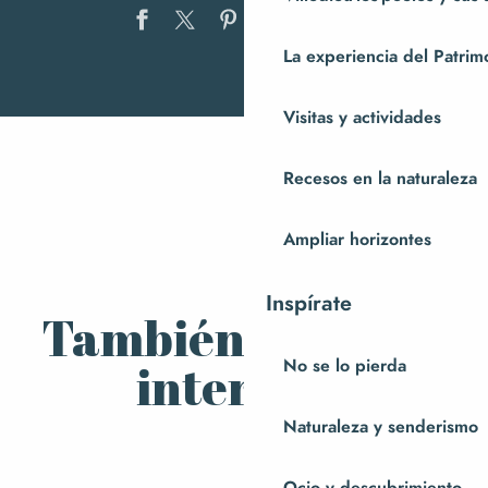
Ajouter au
La experiencia del Patrim
Descubrir Andouillerie de la
Visitas y actividades
Baleine
Visita al Domaine du Coquerel
Recesos en la naturaleza
Recetas locales
Ampliar horizontes
Inspírate
También le puede
interesar
No se lo pierda
Naturaleza y senderismo
Ocio y descubrimiento