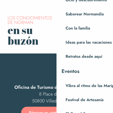
Ocio y descubrimiento
Saborear Normandía
LOS CONOCIMIENTOS
DE NORMAN
en su
Con la familia
Suscríbase a
nuestro boletín
buzón
Ideas para las vacaciones
Retratos desde aquí
Eventos
Vibra al ritmo de las Mar
Oficina de Turismo de Villedieu Intercom
8 Place des Costils
Festival de Artesanía
50800 Villedieu-les-Poêles
Póngase en contacto con nosotros