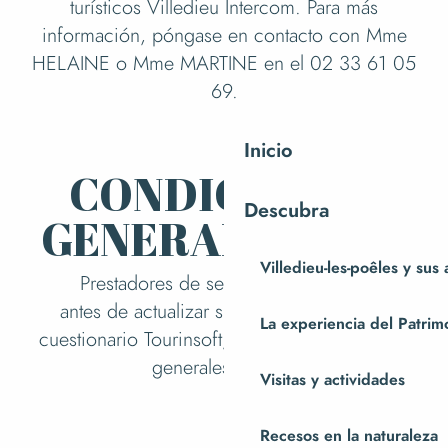
turísticos Villedieu Intercom. Para más
información, póngase en contacto con Mme
HELAINE o Mme MARTINE en el 02 33 61 05
69.
Inicio
Tasa turística
CONDICIONES
Descubra
GENERALES - SIT
Villedieu-les-poêles y sus
Prestadores de servicios turísticos :
antes de actualizar sus datos a través del
La experiencia del Patrim
cuestionario Tourinsoft, lea estas condiciones
generales de uso.
Visitas y actividades
CONDICIONES GENERALES -
Recesos en la naturaleza