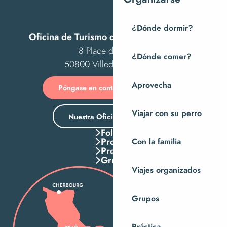
¿Dónde dormir?
Oficina de Turismo de Villedieu Intercom
8 Place des Costils
¿Dónde comer?
50800 Villedieu-les-Poêles
Aprovecha
Póngase en contacto con nosotros
Viajar con su perro
Nuestra Oficina de Turismo
Folletos
Pros
Con la familia
Press
Grupos
Viajes organizados
Grupos