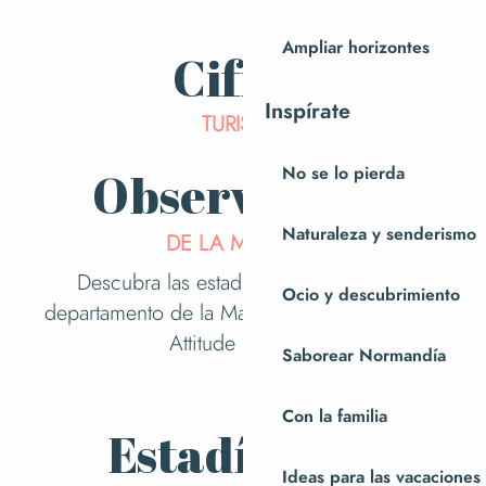
SIT
Ampliar horizontes
Cifras
Inspírate
TURISMO
Observatorio
No se lo pierda
Naturaleza y senderismo
DE LA MANCHE
Descubra las estadísticas turísticas del
Ocio y descubrimiento
departamento de la Mancha, recopiladas por
Attitude Manche.
Saborear Normandía
Observatorio de la Mancha
Con la familia
Estadísticas
Ideas para las vacaciones