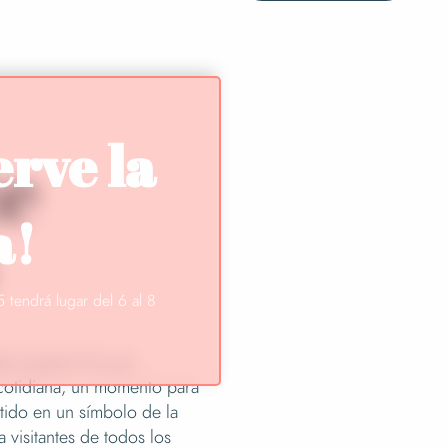
erve la
e
a!
 tendrá lugar del 6 al 8
to musical. Es una
 cotidiana, un momento para
rtido en un símbolo de la
 visitantes de todos los