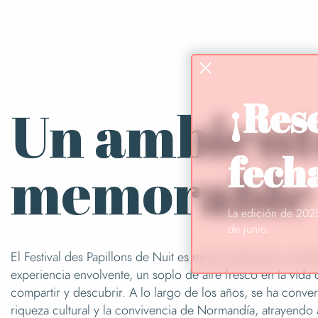
¡Res
Un ambient
fech
memorable
La edición de 2025
de junio.
El Festival des Papillons de Nuit es mucho más que un even
experiencia envolvente, un soplo de aire fresco en la vida
compartir y descubrir. A lo largo de los años, se ha conve
riqueza cultural y la convivencia de Normandía, atrayendo a