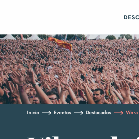
Aller
au
DES
contenu
principal
Inicio
Eventos
Destacados
Vibra