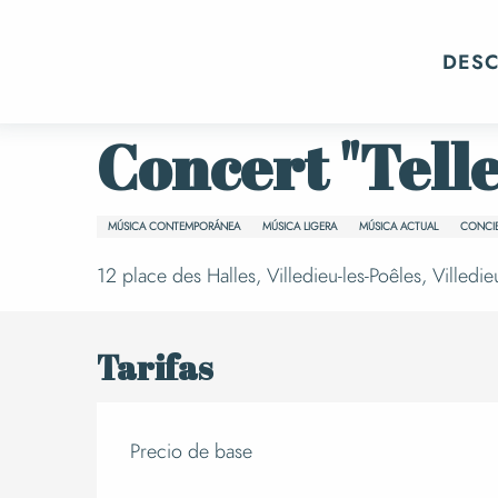
Aller
Inicio
Eventos
Toda la agenda
C
au
DES
contenu
principal
Domingo 8 noviembre de 15:00 a 18:00
Concert "Tell
MÚSICA CONTEMPORÁNEA
MÚSICA LIGERA
MÚSICA ACTUAL
CONCI
12 place des Halles, Villedieu-les-Poêles, Villedie
Tarifas
Precio de base