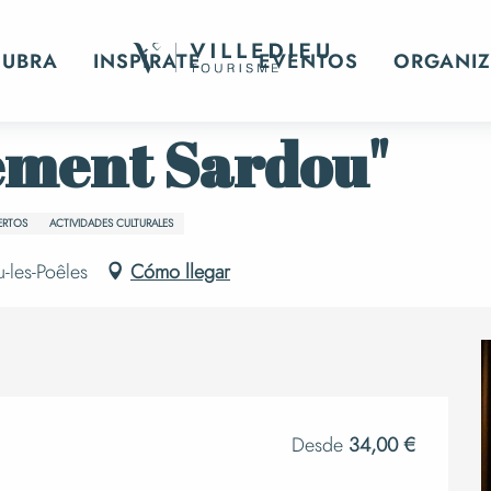
oncert "Tellement Sardou"
CUBRA
INSPÍRATE
EVENTOS
ORGANIZ
ement Sardou"
ERTOS
ACTIVIDADES CULTURALES
u-les-Poêles
Cómo llegar
Desde
34,00 €