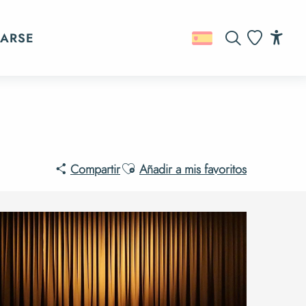
ARSE
Buscar
Acc
Voir les favo
Ajouter aux favoris
Compartir
Añadir a mis favoritos