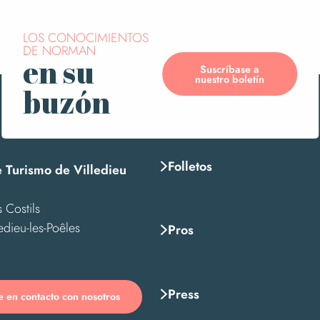
LOS CONOCIMIENTOS
DE NORMAN
en su
Suscríbase a
nuestro boletín
buzón
Folletos
e Turismo de Villedieu
 Costils
edieu-les-Poêles
Pros
Press
 en contacto con nosotros