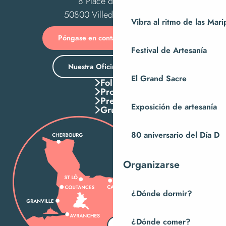
8 Place des Costils
50800 Villedieu-les-Poêles
Vibra al ritmo de las Mar
Póngase en contacto con nosotros
Festival de Artesanía
Nuestra Oficina de Turismo
El Grand Sacre
Folletos
Pros
Press
Exposición de artesanía
Grupos
80 aniversario del Día D
Organizarse
¿Dónde dormir?
¿Dónde comer?