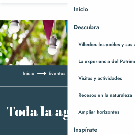
Aller
Inicio
au
contenu
Descubra
principal
Villedieu-les-poêles y sus
La experiencia del Patrim
Inicio
Eventos
Toda la agenda
Visitas y actividades
Aj
Recesos en la naturaleza
Toda la agenda
Ampliar horizontes
Inspírate