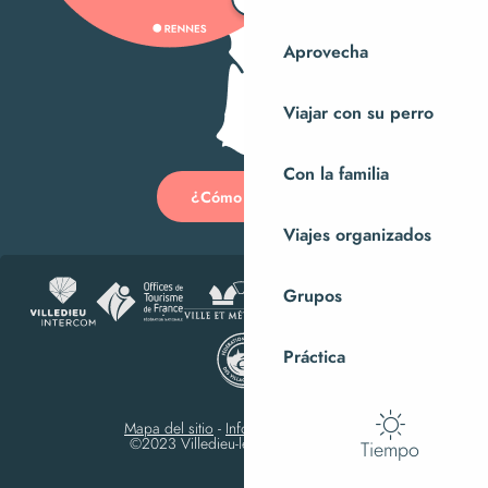
Aprovecha
Viajar con su perro
Con la familia
¿Cómo llegar?
Viajes organizados
Grupos
Práctica
Mapa del sitio
-
Información jurídica
-
©2023 Villedieu-les-Poêles Intercom
Tiempo