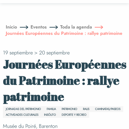
Aller
au
contenu
principal
Inicio
Eventos
Toda la agenda
Journées Européennes du Patrimoine : rallye patrimoine
19 septiembre > 20 septiembre
Journées Européennes
du Patrimoine : rallye
patrimoine
JORNADAS DEL PATRIMONIO
FAMILIA
PATRIMONIO
RALIS
CAMINATAS/PASEOS
ACTIVIDADES CULTURALES
INSÓLITO
DEPORTE Y RECREO
Musée du Poiré, Barenton