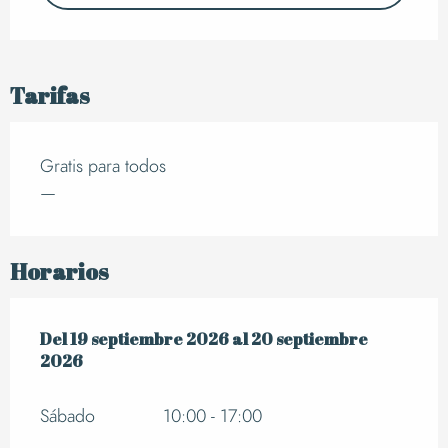
Tarifas
Gratis para todos
—
Horarios
Del
Del
19 septiembre 2026
19 septiembre 2026
al
al
20 septiembre 2026
20 septiembre
2026
Sábado
10:00 - 17:00