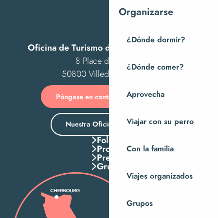
Organizarse
¿Dónde dormir?
Oficina de Turismo de Villedieu Intercom
8 Place des Costils
¿Dónde comer?
50800 Villedieu-les-Poêles
Aprovecha
Póngase en contacto con nosotros
Viajar con su perro
Nuestra Oficina de Turismo
Folletos
Pros
Con la familia
Press
Grupos
Viajes organizados
Grupos