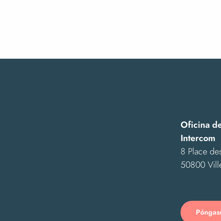
Vendredis "nature" : c'est d'la bombe !
Visite à 2 voix et 4MAINS : visite guidée de l'exposition 
Nuit des étoiles
Exposition "Le pissenlit, fleur de l'enfance"
Exposition "Ensemble"
Stage d'initiation à la dentelle aux fuseaux
Exposition "Reconstruction" - Mobilier et objets de l'après
Exposition Street Art "Murs de mémoire"
Les hommes, la nature et les paysages de la Baie
Espèces discrètes et monde secret, photographies par An
Oficina d
Intercom
8 Place des
50800 Vill
Póngase