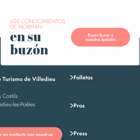
"Murs de mémoire"
LOS CONOCIMIENTOS
DE NORMAN
en su
Suscríbase a
nuestro boletín
buzón
-guerre
dré Gloux
Folletos
e Turismo de Villedieu
 Costils
edieu-les-Poêles
Pros
Press
 en contacto con nosotros