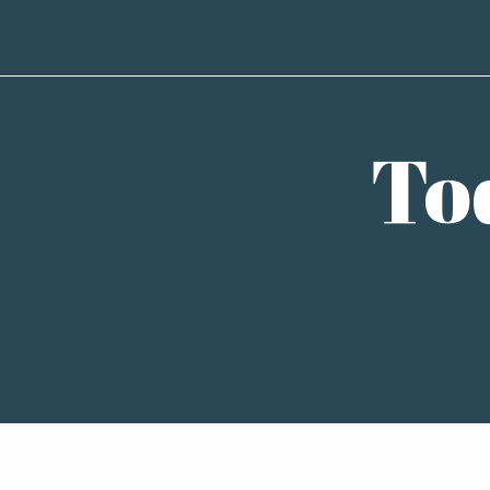
To
Balades à poney dans la cité sourdine
Initiation à l'aquarelle naturaliste