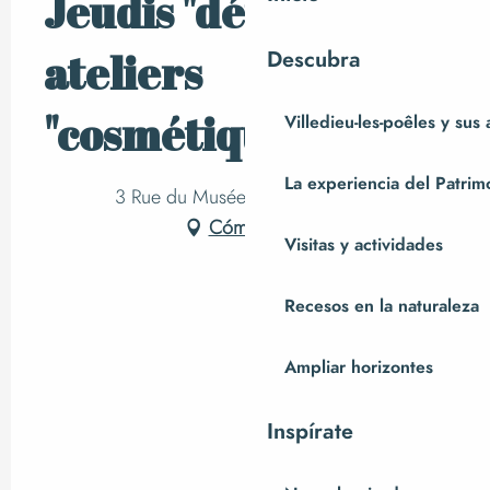
Jeudis "détente" :
ateliers
Descubra
"cosmétique"
Villedieu-les-poêles y sus
La experiencia del Patrim
3 Rue du Musée Le Placître, Ger
Cómo llegar
Visitas y actividades
Recesos en la naturaleza
Ampliar horizontes
Inspírate