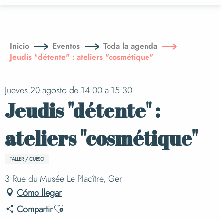
Aller
au
contenu
principal
Inicio
Eventos
Toda la agenda
Jeudis "détente" : ateliers "cosmétique"
Jueves 20 agosto de 14:00 a 15:30
Jeudis "détente" :
ateliers "cosmétique"
TALLER / CURSO
3 Rue du Musée Le Placître, Ger
Cómo llegar
Ajouter aux favoris
Compartir