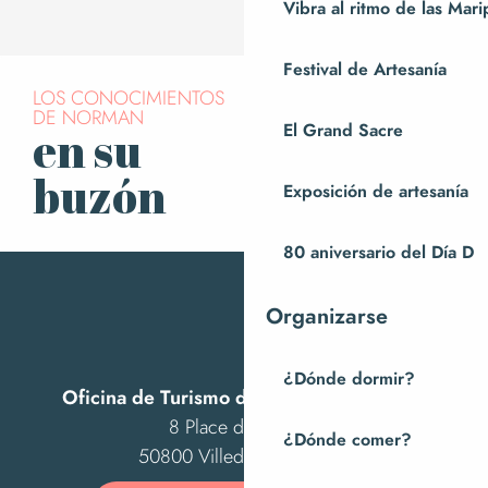
Vibra al ritmo de las Mar
Festival de Artesanía
LOS CONOCIMIENTOS
DE NORMAN
El Grand Sacre
en su
Suscríbase a
nuestro boletín
buzón
Exposición de artesanía
80 aniversario del Día D
Organizarse
¿Dónde dormir?
Oficina de Turismo de Villedieu Intercom
8 Place des Costils
¿Dónde comer?
50800 Villedieu-les-Poêles