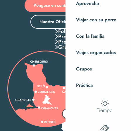
Aprovecha
Póngase en contacto con nosotros
Viajar con su perro
Nuestra Oficina de Turismo
Folletos
Pros
Con la familia
Press
Grupos
Viajes organizados
Grupos
Práctica
Tiempo