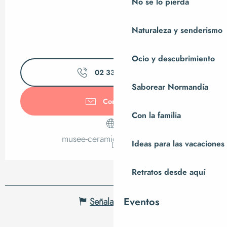
No se lo pierda
Naturaleza y senderismo
Ocio y descubrimiento
02 33 79 35
▒▒
Saborear Normandía
Contáctenos
Con la familia
musee-ceramique.manche.fr
Ideas para las vacaciones
Retratos desde aquí
Eventos
Señalar un error