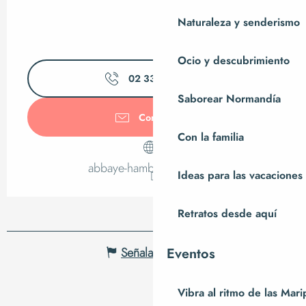
Naturaleza y senderismo
Ocio y descubrimiento
02 33 61 76
▒▒
Saborear Normandía
Contáctenos
Con la familia
abbaye-hambye.manche.fr
Ideas para las vacaciones
Retratos desde aquí
Señalar un error
Eventos
Vibra al ritmo de las Mar