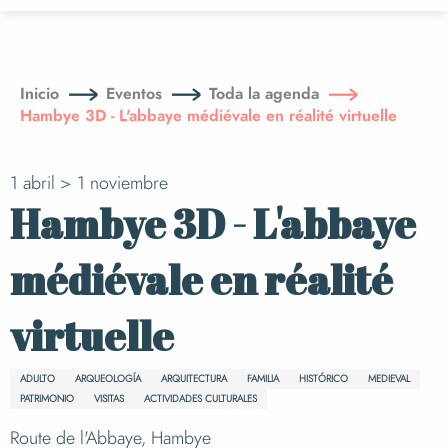
Aller
au
contenu
principal
Inicio
Eventos
Toda la agenda
Hambye 3D - L'abbaye médiévale en réalité virtuelle
1 abril > 1 noviembre
Hambye 3D - L'abbaye
médiévale en réalité
virtuelle
ADULTO
ARQUEOLOGÍA
ARQUITECTURA
FAMILIA
HISTÓRICO
MEDIEVAL
PATRIMONIO
VISITAS
ACTIVIDADES CULTURALES
Route de l'Abbaye, Hambye