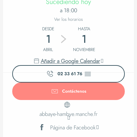
Sucediendo hoy
a 18:00
Ver los horarios
DESDE
HASTA
1
1
ABRIL
NOVIEMBRE
Añadir a Google Calendar
02 33 61 76
▒▒
Contáctenos
abbaye-hambye.manche.fr
Página de Facebook