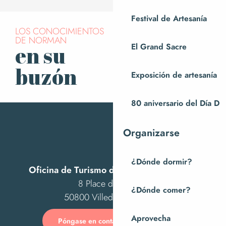
Festival de Artesanía
LOS CONOCIMIENTOS
DE NORMAN
El Grand Sacre
en su
Suscríbase a
nuestro boletín
buzón
Exposición de artesanía
80 aniversario del Día D
Organizarse
¿Dónde dormir?
Oficina de Turismo de Villedieu Intercom
8 Place des Costils
¿Dónde comer?
50800 Villedieu-les-Poêles
Aprovecha
Póngase en contacto con nosotros