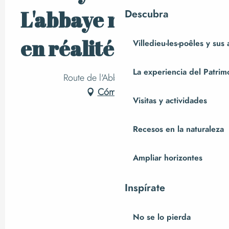
L'abbaye médiévale
Descubra
en réalité virtuelle
Villedieu-les-poêles y sus
La experiencia del Patrim
Route de l'Abbaye, Hambye
Cómo llegar
Visitas y actividades
Recesos en la naturaleza
Ampliar horizontes
Inspírate
No se lo pierda