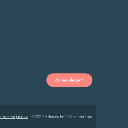
¿Cómo llegar?
formación jurídica
-
©2023 Villedieu-les-Poêles Intercom