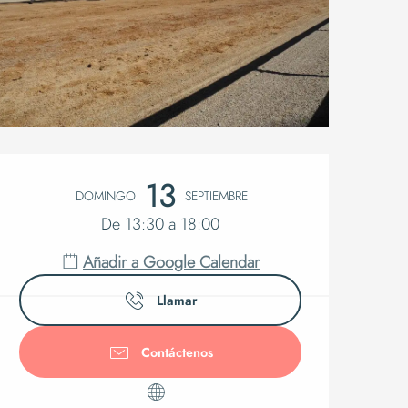
Horarios y
13
DOMINGO
SEPTIEMBRE
De 13:30 a 18:00
Añadir a Google Calendar
Llamar
Contáctenos