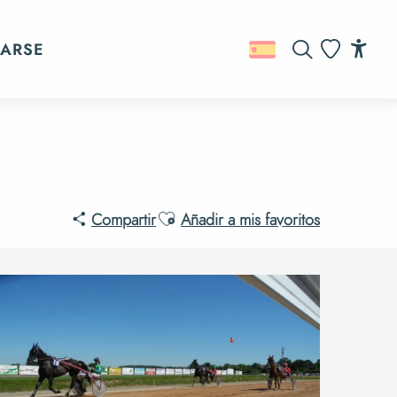
ARSE
Buscar
Acc
Voir les favo
Ajouter aux favoris
Compartir
Añadir a mis favoritos