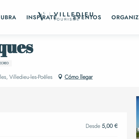
ourses hippiques
CUBRA
INSPÍRATE
EVENTOS
ORGANIZ
ques
RECREO
s, Villedieu-les-Poêles
Cómo llegar
Desde
5,00 €