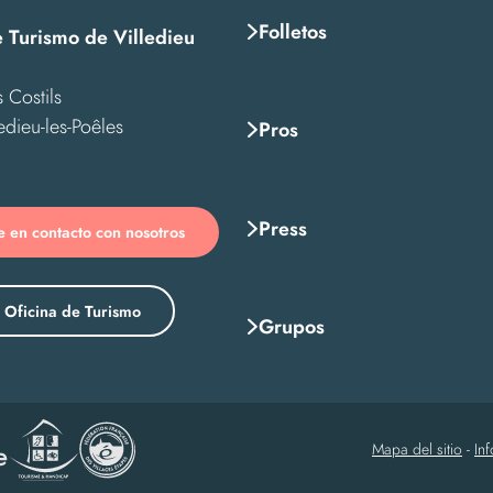
Folletos
e Turismo de Villedieu
 Costils
edieu-les-Poêles
Pros
Press
 en contacto con nosotros
 Oficina de Turismo
Grupos
Mapa del sitio
-
In