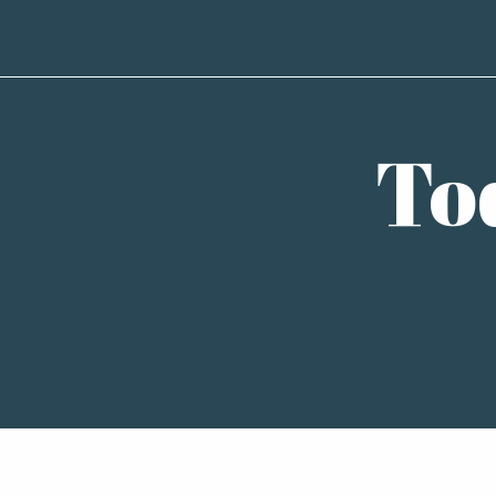
To
Balades à poney dans la cité sourdine
Initiation à l'aquarelle naturaliste