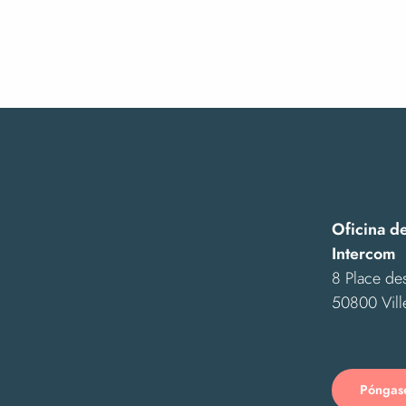
Vendredis "nature" : c'est d'la bombe !
Visite à 2 voix et 4MAINS : visite guidée de l'exposition 
Nuit des étoiles
Exposition "Le pissenlit, fleur de l'enfance"
Exposition "Ensemble"
Stage d'initiation à la dentelle aux fuseaux
Exposition "Reconstruction" - Mobilier et objets de l'après
Exposition Street Art "Murs de mémoire"
Les hommes, la nature et les paysages de la Baie
Espèces discrètes et monde secret, photographies par An
Oficina d
Intercom
8 Place des
50800 Vill
Póngase