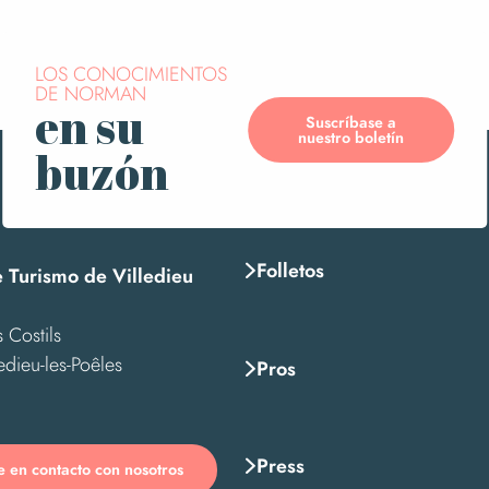
"Murs de mémoire"
LOS CONOCIMIENTOS
DE NORMAN
en su
Suscríbase a
nuestro boletín
buzón
-guerre
dré Gloux
Folletos
e Turismo de Villedieu
 Costils
edieu-les-Poêles
Pros
Press
 en contacto con nosotros