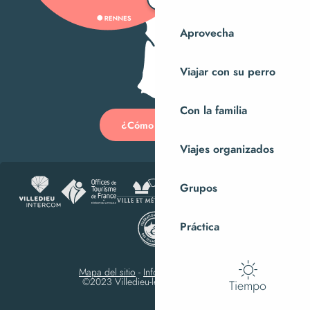
Aprovecha
Viajar con su perro
Con la familia
¿Cómo llegar?
Viajes organizados
Grupos
Práctica
Mapa del sitio
-
Información jurídica
-
©2023 Villedieu-les-Poêles Intercom
Tiempo