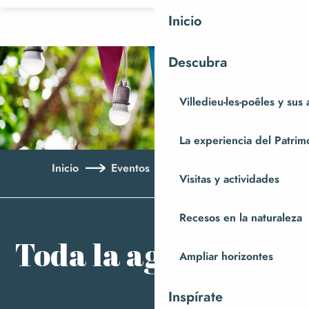
Aller
Inicio
au
contenu
Descubra
principal
Villedieu-les-poêles y sus
La experiencia del Patrim
Inicio
Eventos
Toda la agenda
Visitas y actividades
Aj
Recesos en la naturaleza
Toda la agenda
Ampliar horizontes
Inspírate