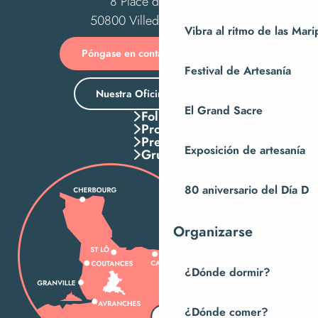
8 Place des Costils
50800 Villedieu-les-Poêles
Vibra al ritmo de las Mar
Póngase en contacto con nosotros
Festival de Artesanía
Nuestra Oficina de Turismo
El Grand Sacre
Folletos
Pros
Press
Exposición de artesanía
Grupos
80 aniversario del Día D
Organizarse
¿Dónde dormir?
¿Dónde comer?