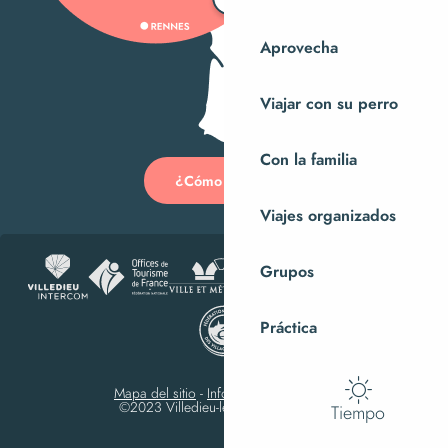
Aprovecha
Viajar con su perro
Con la familia
¿Cómo llegar?
Viajes organizados
Grupos
Práctica
Mapa del sitio
-
Información jurídica
-
©2023 Villedieu-les-Poêles Intercom
Tiempo