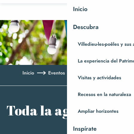
Aller
Inicio
au
contenu
Descubra
principal
Villedieu-les-poêles y sus
La experiencia del Patrim
Inicio
Eventos
Toda la agenda
Visitas y actividades
Aj
Recesos en la naturaleza
Toda la agenda
Ampliar horizontes
Inspírate