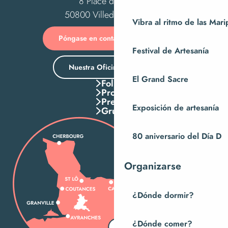
8 Place des Costils
50800 Villedieu-les-Poêles
Vibra al ritmo de las Mar
Póngase en contacto con nosotros
Festival de Artesanía
Nuestra Oficina de Turismo
El Grand Sacre
Folletos
Pros
Press
Exposición de artesanía
Grupos
80 aniversario del Día D
Organizarse
¿Dónde dormir?
¿Dónde comer?