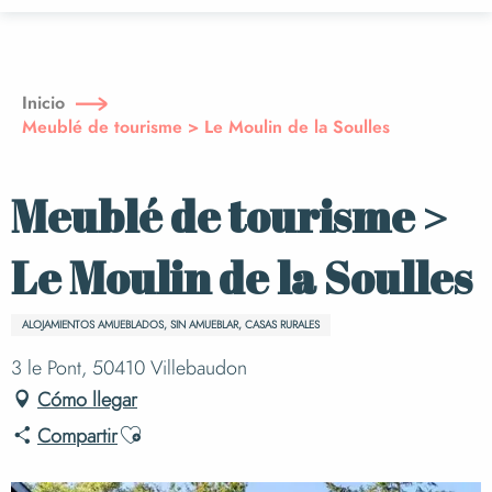
Aller
au
contenu
principal
Inicio
Meublé de tourisme > Le Moulin de la Soulles
Meublé de tourisme >
Le Moulin de la Soulles
ALOJAMIENTOS AMUEBLADOS, SIN AMUEBLAR, CASAS RURALES
3 le Pont, 50410 Villebaudon
Cómo llegar
Ajouter aux favoris
Compartir