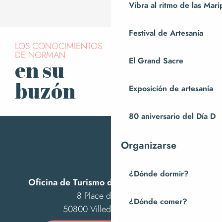
Vibra al ritmo de las Mar
Festival de Artesanía
LOS CONOCIMIENTOS
DE NORMAN
El Grand Sacre
en su
Suscríbase a
nuestro boletín
buzón
Exposición de artesanía
80 aniversario del Día D
Organizarse
¿Dónde dormir?
Oficina de Turismo de Villedieu Intercom
8 Place des Costils
¿Dónde comer?
50800 Villedieu-les-Poêles