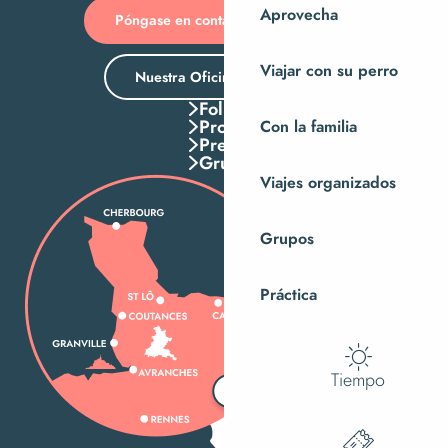
Aprovecha
Póngase en contacto con nosotros
Viajar con su perro
Nuestra Oficina de Turismo
Folletos
Pros
Con la familia
Press
Grupos
Viajes organizados
Grupos
Práctica
Tiempo