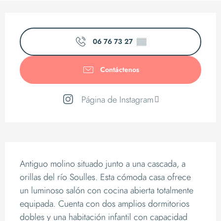
Horarios y datos de 
06 76 73 27
▒▒
Contáctenos
Página de Instagram
Descripción
Antiguo molino situado junto a una cascada, a 
orillas del río Soulles. Esta cómoda casa ofrece 
un luminoso salón con cocina abierta totalmente 
equipada. Cuenta con dos amplios dormitorios 
dobles y una habitación infantil con capacidad 