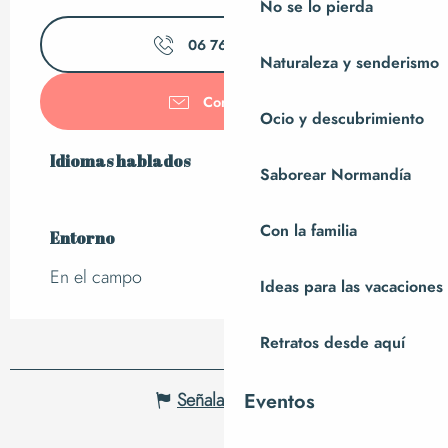
No se lo pierda
06 76 73 27
▒▒
Naturaleza y senderismo
Contáctenos
Ocio y descubrimiento
Idiomas hablados
Idiomas hablados
Saborear Normandía
Con la familia
Entorno
Entorno
En el campo
Ideas para las vacaciones
Retratos desde aquí
Eventos
Señalar un error