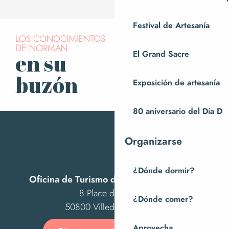
Festival de Artesanía
LOS CONOCIMIENTOS
DE NORMAN
El Grand Sacre
en su
Suscríbase a
nuestro boletín
buzón
Exposición de artesanía
80 aniversario del Día D
Organizarse
¿Dónde dormir?
Oficina de Turismo de Villedieu Intercom
8 Place des Costils
¿Dónde comer?
50800 Villedieu-les-Poêles
Aprovecha