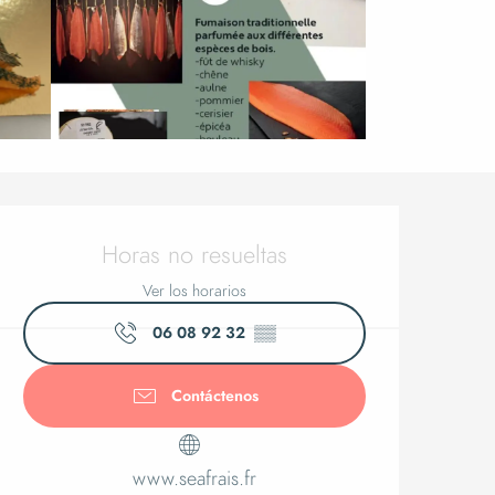
Horarios y
Horas no resueltas
Ver los horarios
06 08 92 32
▒▒
Contáctenos
www.seafrais.fr