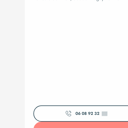
06 08 92 32
▒▒