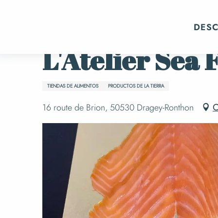
Aller
Inicio
L'Atelier Sea Frais
au
DES
contenu
principal
L'Atelier Sea 
TIENDAS DE ALIMENTOS
PRODUCTOS DE LA TIERRA
16 route de Brion, 50530 Dragey-Ronthon
C