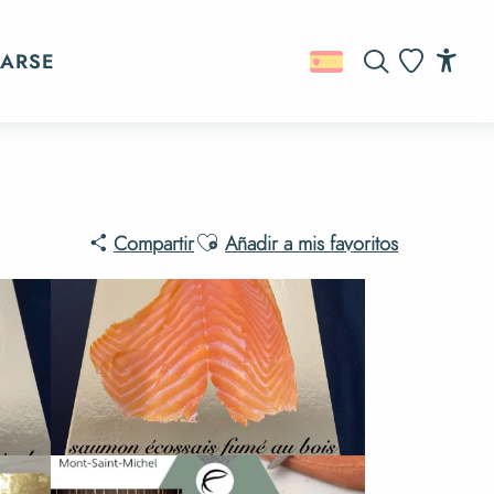
ARSE
Buscar
Acc
Voir les favo
Ajouter aux favoris
Compartir
Añadir a mis favoritos