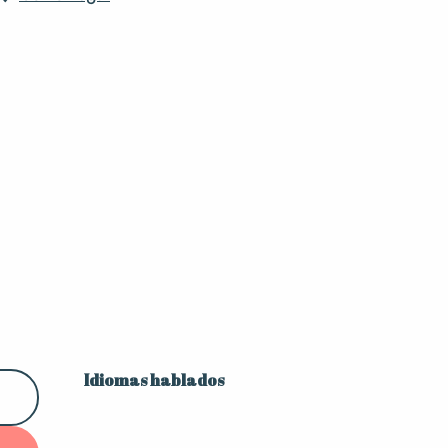
Idiomas hablados
Idiomas hablados