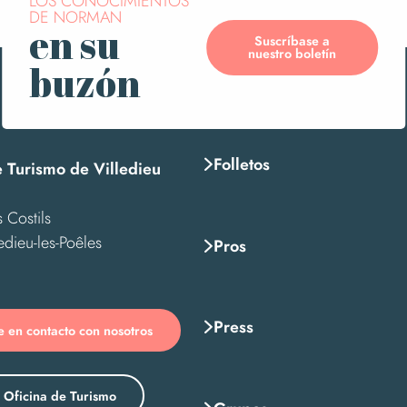
LOS CONOCIMIENTOS
DE NORMAN
en su
Suscríbase a
nuestro boletín
buzón
Folletos
e Turismo de Villedieu
 Costils
edieu-les-Poêles
Pros
Press
 en contacto con nosotros
 Oficina de Turismo