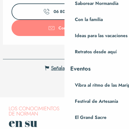
Saborear Normandía
06 80 05 98
▒▒
Con la familia
Contáctenos
Ideas para las vacaciones
Retratos desde aquí
Señalar un error
Eventos
Vibra al ritmo de las Mar
Festival de Artesanía
LOS CONOCIMIENTOS
DE NORMAN
El Grand Sacre
en su
Suscríbase a
nuestro boletín