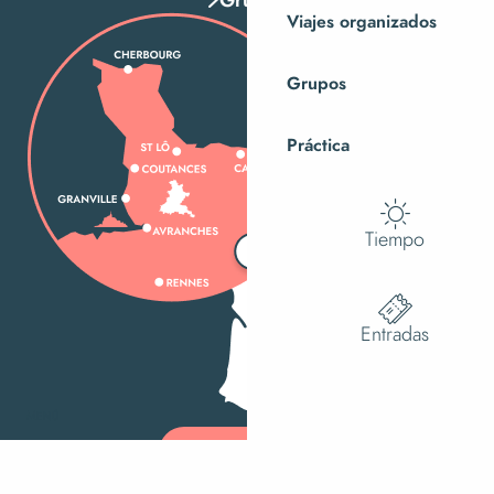
Viajes organizados
Grupos
Práctica
Tiempo
Entradas
MENÚ
Buscar
Ac
Voir les f
¿Cómo llegar?