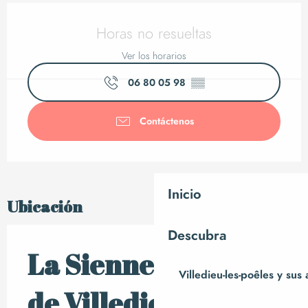
Horarios y datos de 
Horas no resueltas
Ver los horarios
06 80 05 98
▒▒
Contáctenos
Inicio
Ubicación
Descubra
La Sienne en amont
Villedieu-les-poêles y sus
de Villedieu