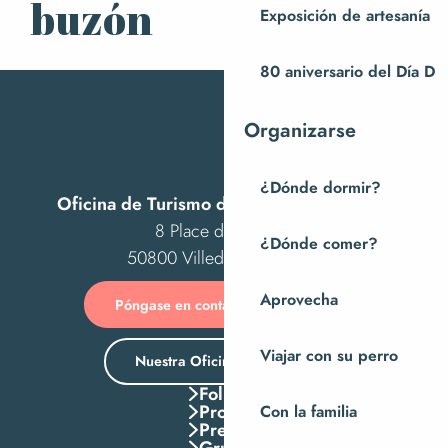
buzón
Exposición de artesanía
80 aniversario del Día D
Organizarse
¿Dónde dormir?
Oficina de Turismo de Villedieu Intercom
8 Place des Costils
¿Dónde comer?
50800 Villedieu-les-Poêles
Aprovecha
Póngase en contacto con nosotros
Viajar con su perro
Nuestra Oficina de Turismo
Folletos
Pros
Con la familia
Press
Grupos