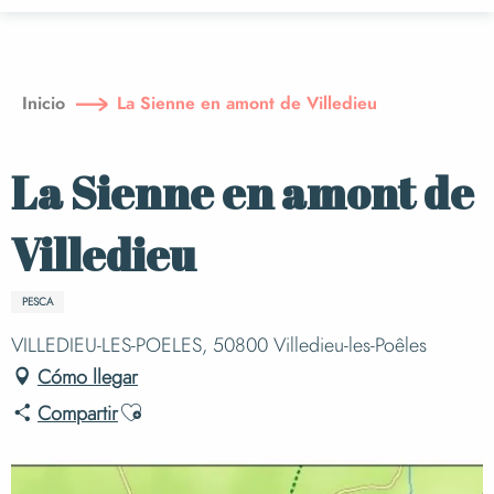
Aller
au
contenu
principal
Inicio
La Sienne en amont de Villedieu
La Sienne en amont de
Villedieu
PESCA
VILLEDIEU-LES-POELES, 50800 Villedieu-les-Poêles
Cómo llegar
Ajouter aux favoris
Compartir