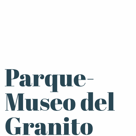
por Mathilde
saladas, y para conocer las
dora del libro.
actividades humanas que allí
menizará la
se practican.
ada.
Parque-
Museo del
Granito