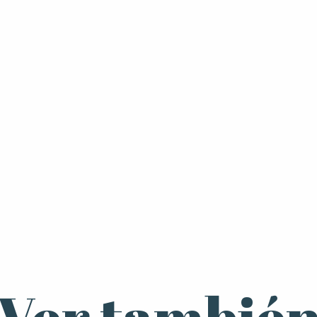
piedra muy blanda). Armados con limas,
Taller de papel
cuchillas y paciencia, los niños usarán su
Ven a hacer una hoja de papel reciclado como
imaginación para dar a su pequeño bloque de
lo hacían los papeleros de Brouains. A partir
esteatita la forma que deseen. Es necesario
de 5 años.
reservar.
Ver tambié