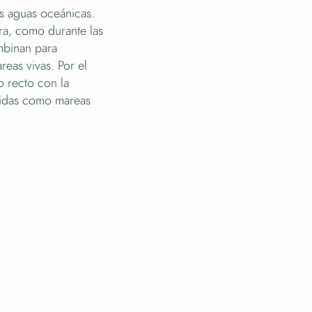
las aguas oceánicas.
rra, como durante las
ombinan para
eas vivas. Por el
o recto con la
cidas como mareas