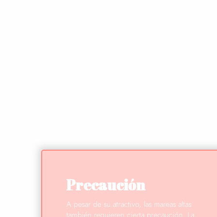
Precaución
A pesar de su atractivo, las mareas altas
también requieren cierta precaución. La